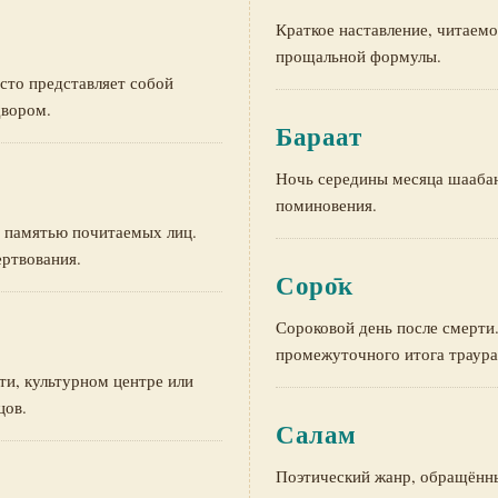
Краткое наставление, читаемо
прощальной формулы.
сто представляет собой
двором.
Бараат
Ночь середины месяца шаабан
поминовения.
с памятью почитаемых лиц.
ертвования.
Соро̄к
Сороковой день после смерти
промежуточного итога траура
и, культурном центре или
цов.
Салам
Поэтический жанр, обращённы