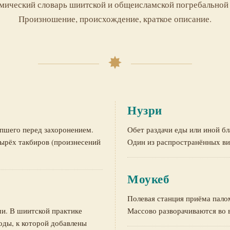
мический словарь шиитской и общеисламской погребальной
Произношение, происхождение, краткое описание.
Нузри
опшего перед захоронением.
Обет раздачи еды или иной б
ырёх такбиров (произнесений
Один из распространённых ви
Моукеб
Полевая станция приёма палом
и. В шиитской практике
Массово разворачиваются во 
оды, к которой добавлены