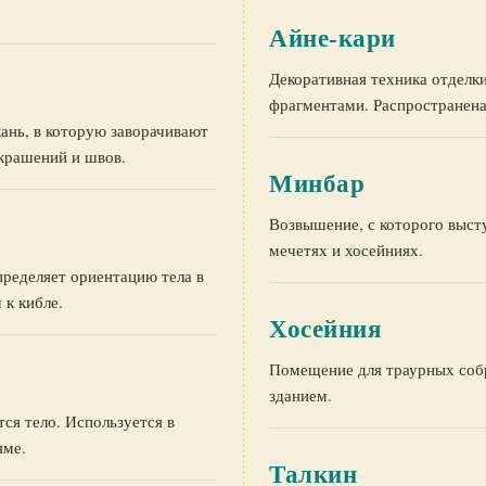
Айне-кари
Декоративная техника отделк
фрагментами. Распространена
ань, в которую заворачивают
украшений и швов.
Минбар
Возвышение, с которого выст
мечетях и хосейниях.
пределяет ориентацию тела в
 к кибле.
Хосейния
Помещение для траурных соб
зданием.
ся тело. Используется в
яме.
Талкин