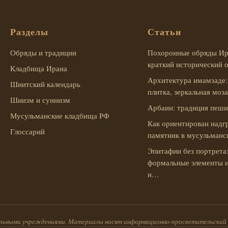
Разделы
Статьи
Обряды и традиции
Похоронные обряды Ир
краткий исторический 
Кладбища Ирана
Архитектура имамзаде:
Шиитский календарь
плитка, зеркальная моз
Шиизм и суннизм
Арбаин: традиция пеш
Мусульманские кладбища РФ
Как ориентирован надг
Глоссарий
памятник в мусульман
Эпитафии без портрета
формальные элементы 
н…
иальными учреждениями. Материалы носят информационно-просветительский 