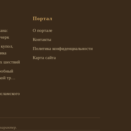
Портал
ана:
О портале
очерк
Контакты
 купол,
Политика конфиденциальности
аика
Карта сайта
их шествий
робный
ской тр…
:
исламского
характер.