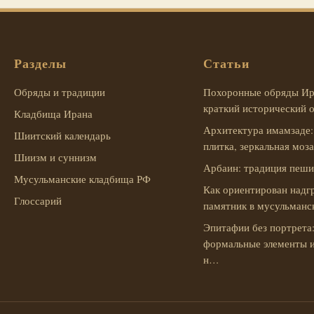
Разделы
Статьи
Обряды и традиции
Похоронные обряды Ир
краткий исторический 
Кладбища Ирана
Архитектура имамзаде:
Шиитский календарь
плитка, зеркальная моз
Шиизм и суннизм
Арбаин: традиция пеш
Мусульманские кладбища РФ
Как ориентирован надг
Глоссарий
памятник в мусульман
Эпитафии без портрета
формальные элементы 
н…