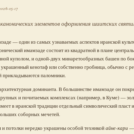
2026-05-17
канонических элементов оформления шиитских святи
заде — один из самых узнаваемых аспектов иранской культ
онический имамзаде состоит из квадратной в плане централ
нной куполом, и одной-двух минаретообразных башен по бо
украшенный кенотаф или собственно гробница, обычно с р
ой прикладываются паломники.
архитектурная доминанта. В большинстве имамзаде он пок
 крупных и почитаемых комплексах (например, в Куме) — зол
меет в иранской традиции отдельный символический пласт и
больших соборных мечетей.
 и потолки нередко украшены особой техникой
айне-кари
— 