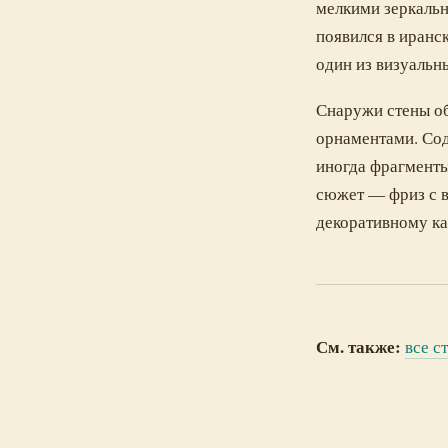
мелкими зеркаль
появился в иранс
один из визуальн
Снаружи стены о
орнаментами. Сод
иногда фрагмент
сюжет — фриз с в
декоративному ка
См. также:
все с