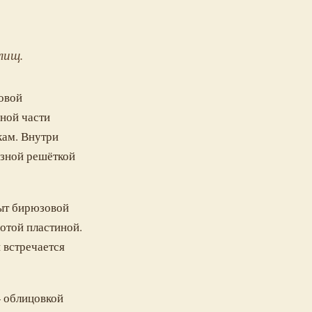
лищ.
овой
ьной части
кам. Внутри
езной решёткой
рыт бирюзовой
отой пластиной.
 встречается
облицовкой