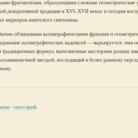
ными фрагментами, образующими сложные геометрические у
кой декоративной традиции в XVI–XVII веках и сегодня вос
ых маркеров шиитского святилища.
бычно облицованы каллиграфическими фризами и геометри
ержание каллиграфических надписей — варьируется: имя п
ы традиционных формул, выполненные мастерами разных шк
осьмиконечной звездой, восходящий к более раннему перс
нону.
татьи
·
глоссарий
.