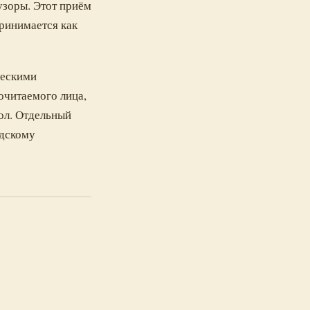
зоры. Этот приём
принимается как
ческими
очитаемого лица,
ол. Отдельный
идскому