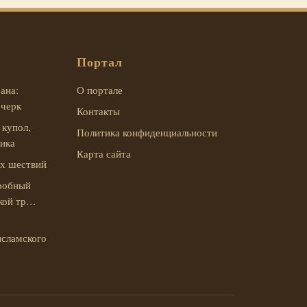
Портал
ана:
О портале
очерк
Контакты
 купол,
Политика конфиденциальности
аика
Карта сайта
их шествий
робный
ской тр…
:
исламского