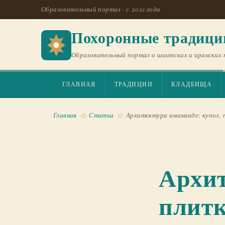
Образовательный портал · с 2021 года
Похоронные традици
Образовательный портал о шиитских и иранских 
ГЛАВНАЯ
ТРАДИЦИИ
КЛАДБИЩА
Главная
◇
Статьи
◇
Архитектура имамзаде: купол, 
Архит
плитк