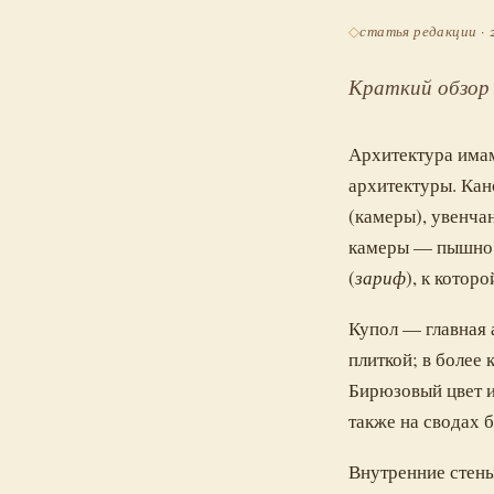
статья редакции · 
Краткий обзор 
Архитектура имам
архитектуры. Кан
(камеры), увенча
камеры — пышно 
(
зариф
), к котор
Купол — главная 
плиткой; в более
Бирюзовый цвет и
также на сводах 
Внутренние стены